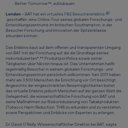
n
Better Tomorrow™, aufzubauen
y
London
– BAT hat ein
virtuelles F&E Besuchererlebnis
-
geschaffen: eine Online-Tour seines globalen Forschungs- und
Entwicklungszentrums im britischen Southampton, in der
B
Besucher Forschung und Innovation der Spitzenklasse
A
erkunden können.
T
Das Erlebnis baut auf dem offenen und transparenten Umgang
s
von BAT mit der Forschung auf, die die Grundlage seines
risikoreduzierten*,** Produktportfolios sowie seiner
t
Tätigkeiten über Nikotin hinaus ist. Das Unternehmen heißt
a
regelmäßig Besucher in seinem globalen Forschungs- und
Entwicklungszentrum persönlich willkommen. Seit 2011 haben
r
mehr als 3.500 Menschen die Einrichtung vor Ort besichtigt.
t
Angesichts der eingeschränkten Reisemöglichkeiten bietet
das virtuelle Erlebnis jedoch Menschen auf der ganzen Welt die
e
Gelegenheit, die wissenschaftliche Forschung von BAT und
seine Maßnahmen zur Risikoreduzierung von Tabakprodukten
t
(Tobacco Harm Reduction, THR) zu erkunden und zu verstehen,
v
sowie Perspektiven und Einblicke von Experten zu erlangen.
i
Dr. David O’Reilly, Wissenschaftlicher Direktor bei BAT, sagte: