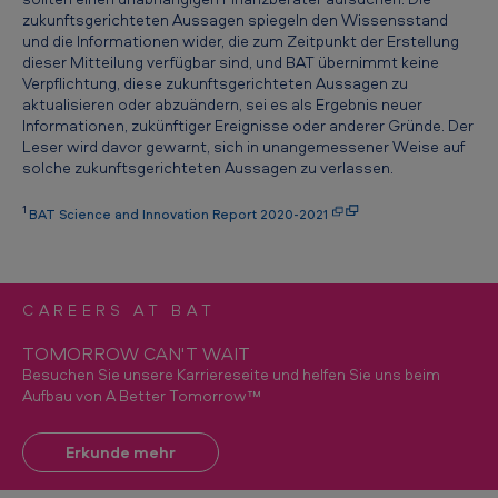
t
zukunftsgerichteten Aussagen spiegeln den Wissensstand
und die Informationen wider, die zum Zeitpunkt der Erstellung
e
dieser Mitteilung verfügbar sind, und BAT übernimmt keine
Verpflichtung, diese zukunftsgerichteten Aussagen zu
n
aktualisieren oder abzuändern, sei es als Ergebnis neuer
G
Informationen, zukünftiger Ereignisse oder anderer Gründe. Der
Leser wird davor gewarnt, sich in unangemessener Weise auf
e
solche zukunftsgerichteten Aussagen zu verlassen.
n
1
BAT Science and Innovation Report 2020-2021
e
r
a
CAREERS AT BAT
t
i
TOMORROW CAN'T WAIT
Besuchen Sie unsere Karriereseite und helfen Sie uns beim
o
Aufbau von A Better Tomorrow™
n
s
Erkunde mehr
t