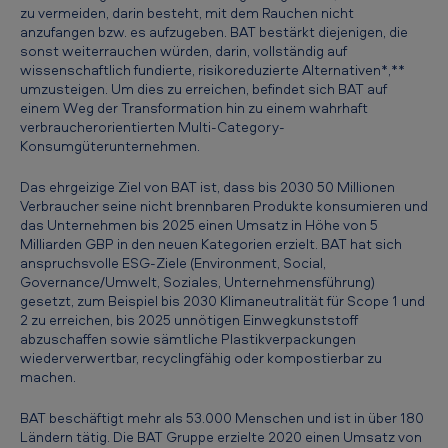
c
zu vermeiden, darin besteht, mit dem Rauchen nicht
anzufangen bzw. es aufzugeben. BAT bestärkt diejenigen, die
h
sonst weiterrauchen würden, darin, vollständig auf
a
wissenschaftlich fundierte, risikoreduzierte Alternativen*,**
umzusteigen. Um dies zu erreichen, befindet sich BAT auf
f
einem Weg der Transformation hin zu einem wahrhaft
verbraucherorientierten Multi-Category-
t
Konsumgüterunternehmen.
,
Das ehrgeizige Ziel von BAT ist, dass bis 2030 50 Millionen
d
Verbraucher seine nicht brennbaren Produkte konsumieren und
i
das Unternehmen bis 2025 einen Umsatz in Höhe von 5
Milliarden GBP in den neuen Kategorien erzielt. BAT hat sich
e
anspruchsvolle ESG-Ziele (Environment, Social,
h
Governance/Umwelt, Soziales, Unternehmensführung)
gesetzt, zum Beispiel bis 2030 Klimaneutralität für Scope 1 und
i
2 zu erreichen, bis 2025 unnötigen Einwegkunststoff
n
abzuschaffen sowie sämtliche Plastikverpackungen
wiederverwertbar, recyclingfähig oder kompostierbar zu
t
machen.
e
BAT beschäftigt mehr als 53.000 Menschen und ist in über 180
r
Ländern tätig. Die BAT Gruppe erzielte 2020 einen Umsatz von