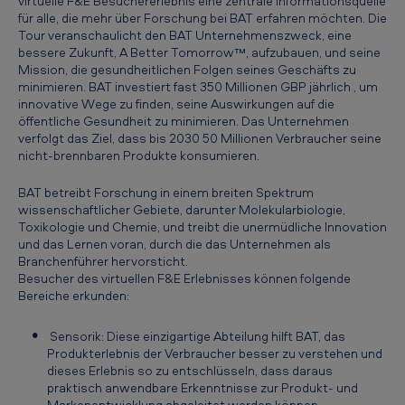
virtuelle F&E Besuchererlebnis eine zentrale Informationsquelle
h
für alle, die mehr über Forschung bei BAT erfahren möchten. Die
e
Tour veranschaulicht den BAT Unternehmenszweck, eine
bessere Zukunft, A Better Tomorrow™, aufzubauen, und seine
r
Mission, die gesundheitlichen Folgen seines Geschäfts zu
e
minimieren. BAT investiert fast 350 Millionen GBP jährlich , um
innovative Wege zu finden, seine Auswirkungen auf die
r
öffentliche Gesundheit zu minimieren. Das Unternehmen
l
verfolgt das Ziel, dass bis 2030 50 Millionen Verbraucher seine
nicht-brennbaren Produkte konsumieren.
e
b
BAT betreibt Forschung in einem breiten Spektrum
wissenschaftlicher Gebiete, darunter Molekularbiologie,
n
Toxikologie und Chemie, und treibt die unermüdliche Innovation
und das Lernen voran, durch die das Unternehmen als
i
Branchenführer hervorsticht.
s
Besucher des virtuellen F&E Erlebnisses können folgende
Bereiche erkunden:
u
n
Sensorik: Diese einzigartige Abteilung hilft BAT, das
Produkterlebnis der Verbraucher besser zu verstehen und
d
dieses Erlebnis so zu entschlüsseln, dass daraus
p
praktisch anwendbare Erkenntnisse zur Produkt- und
Markenentwicklung abgeleitet werden können.