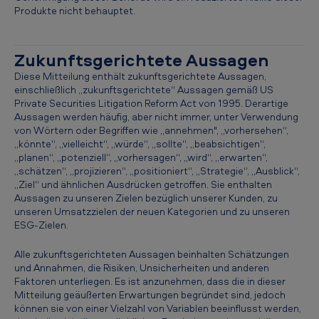
e
Produkte nicht behauptet.
n
*
Zukunftsgerichtete Aussagen
,
Diese Mitteilung enthält zukunftsgerichtete Aussagen,
einschließlich „zukunftsgerichtete“ Aussagen gemäß US
*
Private Securities Litigation Reform Act von 1995. Derartige
*
Aussagen werden häufig, aber nicht immer, unter Verwendung
von Wörtern oder Begriffen wie „annehmen", „vorhersehen“,
N
„könnte“, „vielleicht“, „würde“, „sollte“, „beabsichtigen“,
„planen“, „potenziell“, „vorhersagen“, „wird“, „erwarten“,
i
„schätzen“, „projizieren“, „positioniert“, „Strategie“, „Ausblick“,
k
„Ziel“ und ähnlichen Ausdrücken getroffen. Sie enthalten
Aussagen zu unseren Zielen bezüglich unserer Kunden, zu
o
unseren Umsatzzielen der neuen Kategorien und zu unseren
t
ESG-Zielen.
i
Alle zukunftsgerichteten Aussagen beinhalten Schätzungen
n
und Annahmen, die Risiken, Unsicherheiten und anderen
Faktoren unterliegen. Es ist anzunehmen, dass die in dieser
p
Mitteilung geäußerten Erwartungen begründet sind, jedoch
r
können sie von einer Vielzahl von Variablen beeinflusst werden,