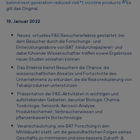
c
behind next generation reduced-risk*† nicotine products
Es
a
gilt das Original.
n
19. Januar 2022
T
Neues, virtuelles F&E Besuchererlebnis gestartet, bei
o
dem Besucher durch die Forschungs- und
b
Entwicklungslabore von BAT ‚hindurchspazieren‘ und
dabei führende Wissenschaftler treffen sowie Ergebnisse
a
neuer Studien einsehen können
c
Das Erlebnis bietet Besuchern die Chance, die
wissenschaftlichen Ansätze und Fortschritte des
c
Unternehmens zu erkunden, die die Risikoreduzierung von
o
Tabakprodukten unterstützen
G
Präsentation der F&E-Aktivitäten in wichtigen und
aufstrebenden Gebieten, darunter Biologie, Chemie,
e
Toxikologie, Sensorik, Aerosol-Analyse,
r
Produktsicherheit, Verbraucherwissen und
pflanzenbasierte Biotechnologie
m
Veranschaulichung, wie BAT Forschung in den
a
Mittelpunkt stellt, um die gesundheitlichen Folgen seines
Geschäfts zu minimieren und eine bessere Zukunft, A