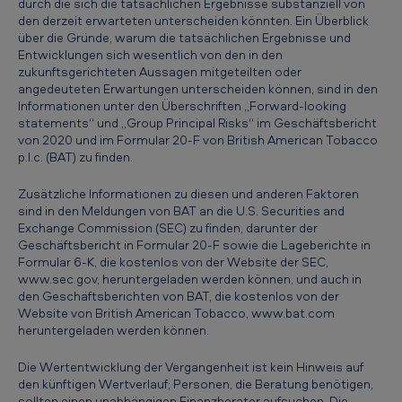
durch die sich die tatsächlichen Ergebnisse substanziell von
o
den derzeit erwarteten unterscheiden könnten. Ein Überblick
über die Gründe, warum die tatsächlichen Ergebnisse und
d
Entwicklungen sich wesentlich von den in den
u
zukunftsgerichteten Aussagen mitgeteilten oder
angedeuteten Erwartungen unterscheiden können, sind in den
k
Informationen unter den Überschriften „Forward-looking
t
statements“ und „Group Principal Risks“ im Geschäftsbericht
von 2020 und im Formular 20-F von British American Tobacco
e
p.l.c. (BAT) zu finden.
n
Zusätzliche Informationen zu diesen und anderen Faktoren
d
sind in den Meldungen von BAT an die U.S. Securities and
e
Exchange Commission (SEC) zu finden, darunter der
Geschäftsbericht in Formular 20-F sowie die Lageberichte in
r
Formular 6-K, die kostenlos von der Website der SEC,
www.sec.gov, heruntergeladen werden können, und auch in
n
den Geschäftsberichten von BAT, die kostenlos von der
ä
Website von British American Tobacco, www.bat.com
heruntergeladen werden können.
c
h
Die Wertentwicklung der Vergangenheit ist kein Hinweis auf
den künftigen Wertverlauf; Personen, die Beratung benötigen,
s
sollten einen unabhängigen Finanzberater aufsuchen. Die