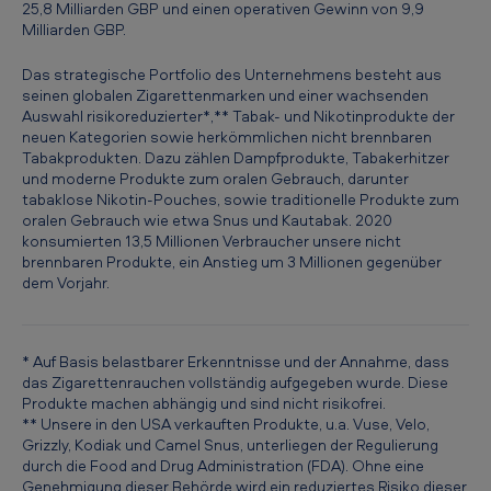
25,8 Milliarden GBP und einen operativen Gewinn von 9,9
r
Milliarden GBP.
i
Das strategische Portfolio des Unternehmens besteht aus
s
seinen globalen Zigarettenmarken und einer wachsenden
i
Auswahl risikoreduzierter*,** Tabak- und Nikotinprodukte der
neuen Kategorien sowie herkömmlichen nicht brennbaren
k
Tabakprodukten. Dazu zählen Dampfprodukte, Tabakerhitzer
o
und moderne Produkte zum oralen Gebrauch, darunter
tabaklose Nikotin-Pouches, sowie traditionelle Produkte zum
r
oralen Gebrauch wie etwa Snus und Kautabak. 2020
e
konsumierten 13,5 Millionen Verbraucher unsere nicht
brennbaren Produkte, ein Anstieg um 3 Millionen gegenüber
d
dem Vorjahr.
u
z
* Auf Basis belastbarer Erkenntnisse und der Annahme, dass
i
das Zigarettenrauchen vollständig aufgegeben wurde. Diese
Produkte machen abhängig und sind nicht risikofrei.
e
** Unsere in den USA verkauften Produkte, u.a. Vuse, Velo,
r
Grizzly, Kodiak und Camel Snus, unterliegen der Regulierung
durch die Food and Drug Administration (FDA). Ohne eine
t
Genehmigung dieser Behörde wird ein reduziertes Risiko dieser