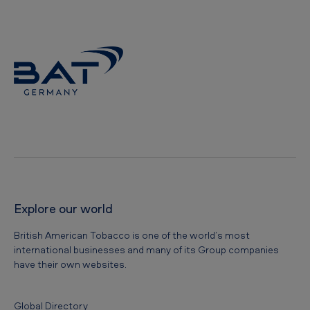
e
c
k
t
Explore our world
British American Tobacco is one of the world’s most
international businesses and many of its Group companies
have their own websites.
Global Directory