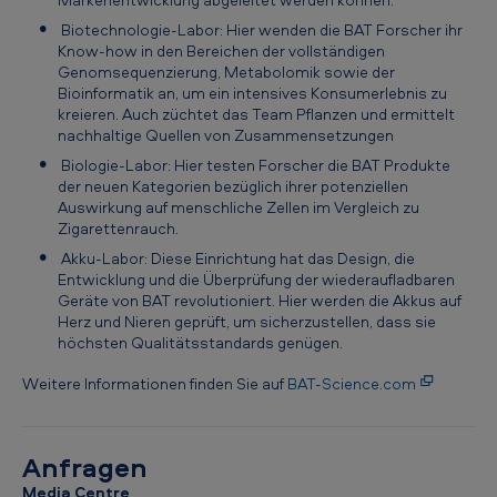
r
Biotechnologie-Labor: Hier wenden die BAT Forscher ihr
ä
Know-how in den Bereichen der vollständigen
s
Genomsequenzierung, Metabolomik sowie der
Bioinformatik an, um ein intensives Konsumerlebnis zu
e
kreieren. Auch züchtet das Team Pflanzen und ermittelt
nachhaltige Quellen von Zusammensetzungen
n
Biologie-Labor: Hier testen Forscher die BAT Produkte
t
der neuen Kategorien bezüglich ihrer potenziellen
i
Auswirkung auf menschliche Zellen im Vergleich zu
Zigarettenrauch.
e
Akku-Labor: Diese Einrichtung hat das Design, die
r
Entwicklung und die Überprüfung der wiederaufladbaren
Geräte von BAT revolutioniert. Hier werden die Akkus auf
t
Herz und Nieren geprüft, um sicherzustellen, dass sie
d
höchsten Qualitätsstandards genügen.
i
Weitere Informationen finden Sie auf
BAT-Science.com
e
e
Anfragen
x
Media Centre