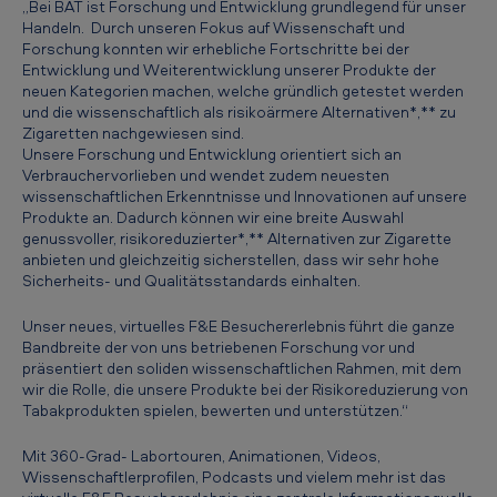
r
„Bei BAT ist Forschung und Entwicklung grundlegend für unser
Handeln. Durch unseren Fokus auf Wissenschaft und
t
Forschung konnten wir erhebliche Fortschritte bei der
u
Entwicklung und Weiterentwicklung unserer Produkte der
neuen Kategorien machen, welche gründlich getestet werden
e
und die wissenschaftlich als risikoärmere Alternativen*,** zu
l
Zigaretten nachgewiesen sind.
Unsere Forschung und Entwicklung orientiert sich an
l
Verbrauchervorlieben und wendet zudem neuesten
wissenschaftlichen Erkenntnisse und Innovationen auf unsere
e
Produkte an. Dadurch können wir eine breite Auswahl
s
genussvoller, risikoreduzierter*,** Alternativen zur Zigarette
anbieten und gleichzeitig sicherstellen, dass wir sehr hohe
F
Sicherheits- und Qualitätsstandards einhalten.
E
Unser neues, virtuelles F&E Besuchererlebnis führt die ganze
B
Bandbreite der von uns betriebenen Forschung vor und
e
präsentiert den soliden wissenschaftlichen Rahmen, mit dem
wir die Rolle, die unsere Produkte bei der Risikoreduzierung von
s
Tabakprodukten spielen, bewerten und unterstützen.“
u
Mit 360-Grad- Labortouren, Animationen, Videos,
c
Wissenschaftlerprofilen, Podcasts und vielem mehr ist das