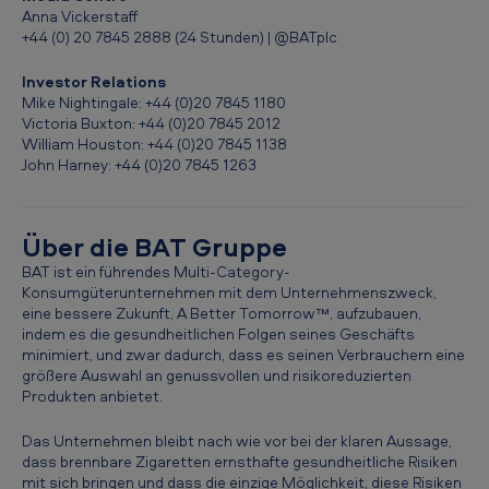
z
Anna Vickerstaff
+44 (0) 20 7845 2888 (24 Stunden) | @BATplc
e
l
Investor Relations
Mike Nightingale: +44 (0)20 7845 1180
l
Victoria Buxton: +44 (0)20 7845 2012
e
William Houston: +44 (0)20 7845 1138
John Harney: +44 (0)20 7845 1263
n
t
e
Über die BAT Gruppe
W
BAT ist ein führendes Multi-Category-
Konsumgüterunternehmen mit dem Unternehmenszweck,
i
eine bessere Zukunft, A Better Tomorrow™, aufzubauen,
s
indem es die gesundheitlichen Folgen seines Geschäfts
minimiert, und zwar dadurch, dass es seinen Verbrauchern eine
s
größere Auswahl an genussvollen und risikoreduzierten
Produkten anbietet.
e
n
Das Unternehmen bleibt nach wie vor bei der klaren Aussage,
dass brennbare Zigaretten ernsthafte gesundheitliche Risiken
s
mit sich bringen und dass die einzige Möglichkeit, diese Risiken