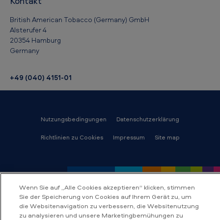
Kontakt
British American Tobacco (Germany) GmbH
Alsterufer 4
20354 Hamburg
Germany
+49 (040) 4151-01
Nutzungsbedingungen
Datenschutzerklärung
Richtlinien zu Cookies
Impressum
Site map
Wenn Sie auf „Alle Cookies akzeptieren“ klicken, stimmen
Sie der Speicherung von Cookies auf Ihrem Gerät zu, um
die Websitenavigation zu verbessern, die Websitenutzung
zu analysieren und unsere Marketingbemühungen zu