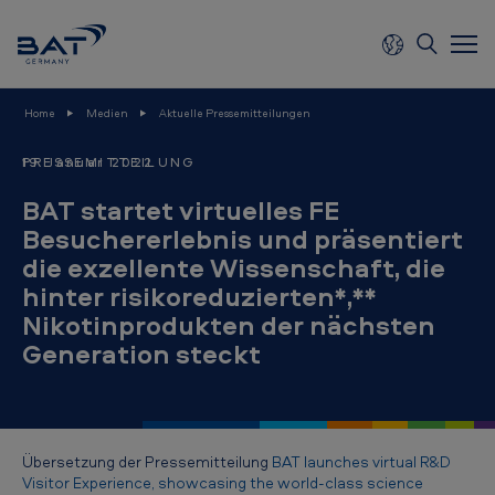
Skip to main content
B
Home
Medien
Aktuelle Pressemitteilungen
r
i
19 Januar 2022
PRESSEMITTEILUNG
t
BAT startet virtuelles FE
i
Besuchererlebnis und präsentiert
s
die exzellente Wissenschaft, die
hinter risikoreduzierten*,**
h
Nikotinprodukten der nächsten
A
Generation steckt
m
e
r
i
Übersetzung der Pressemitteilung
BAT launches virtual R&D
Visitor Experience, showcasing the world-class science