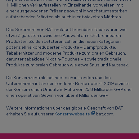
a
11 Millionen Verkaufsstellen im Einzelhandel vorweisen, mit
einer ausgewogenen Präsenz sowohl in wachstumsstarken
n
aufstrebenden Märkten als auch in entwickelten Märkten.
y
Das Sortiment von BAT umfasst brennbare Tabakwaren wie
-
etwa Zigaretten sowie eine Auswahl an nicht brennbaren
B
Produkten. Zu den Letzteren zählen die neuen Kategorien
potenziell risikoreduzierter Produkte – Dampfprodukte,
A
Tabakerhitzer und moderne Produkte zum oralen Gebrauch,
darunter tabaklose Nikotin-Pouches – sowie traditionelle
T
Produkte zum oralen Gebrauch wie etwa Snus und Kautabak.
w
Die Konzernzentrale befindet sich in London und das
e
Unternehmen ist an der Londoner Börse notiert. 2019 erzielte
l
der Konzern einen Umsatz in Höhe von 25,8 Milliarden GBP und
einen operativen Gewinn von über 9 Milliarden GBP.
t
w
Weitere Informationen über das globale Geschäft von BAT
erhalten Sie auf unserer
Konzernwebseite
, bat.com.
e
i
t