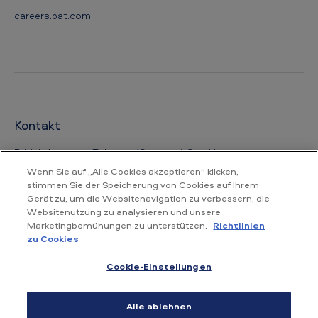
careers.bat.com
Kontakt
British American Tobacco (Germany) GmbH
Alsterufer 4
Wenn Sie auf „Alle Cookies akzeptieren“ klicken,
20354 Hamburg
stimmen Sie der Speicherung von Cookies auf Ihrem
Germany
Gerät zu, um die Websitenavigation zu verbessern, die
Websitenutzung zu analysieren und unsere
Marketingbemühungen zu unterstützen.
Richtlinien
+49 (040) 4151-01
zu Cookies
Cookie-Einstellungen
Nutzungsbedingungen
Datenschutzerklärung
Alle ablehnen