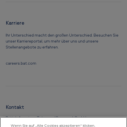
Karriere
Ihr Unterschied macht den großen Unterschied. Besuchen Sie
unser Karriereportal, um mehr über uns und unsere
Stellenangebote zu erfahren.
careers.bat.com
Kontakt
British American Tobacco (Germany) GmbH
Alsterufer 4
Wenn Sie auf „Alle Cookies akzeptieren“ klicken,