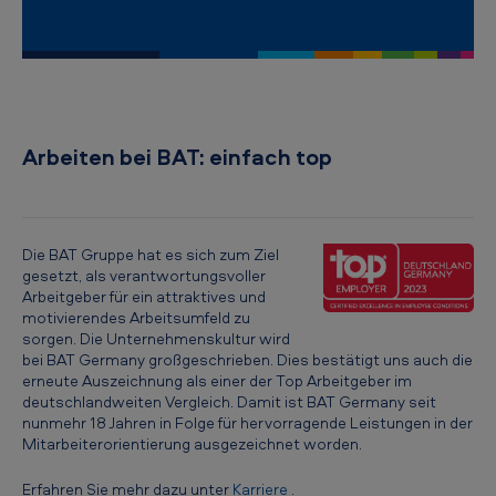
i
c
a
n
T
Arbeiten bei BAT: einfach top
o
b
a
Die BAT Gruppe hat es sich zum Ziel
gesetzt, als verantwortungsvoller
c
Arbeitgeber für ein attraktives und
c
motivierendes Arbeitsumfeld zu
sorgen. Die Unternehmenskultur wird
o
bei BAT Germany großgeschrieben. Dies bestätigt uns auch die
G
erneute Auszeichnung als einer der Top Arbeitgeber im
deutschlandweiten Vergleich. Damit ist BAT Germany seit
e
nunmehr 18 Jahren in Folge für hervorragende Leistungen in der
r
Mitarbeiterorientierung ausgezeichnet worden.
m
Erfahren Sie mehr dazu unter
Karriere
.