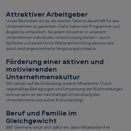
a
n
Attraktiver Arbeitgeber
Unser Bestreben ist es, die besten Talente dauerhaft für das
y
Unternehmen zu gewinnen. Dafür haben wir Programme und
-
Angebote entwickelt, die jedem Einzelnen in unserem
Unternehmen individuelle Unterstützung bieten – durch
B
fachliche und persönliche Weiterentwicklung ebenso wie
A
durch leistungsorientierte Vergütungskonzepte.
T
Förderung einer aktiven und
a
motivierenden
l
Unternehmenskultur
s
Wir setzen auf die Einbindung unserer Mitarbeiter. Durch
regelmäßige Befragungen und Umsetzung der Rückmeldungen
A
sind sie aktiv an der nachhaltigen Entwicklung des
r
Unternehmens und seiner Kultur beteiligt.
b
Beruf und Familie im
e
Gleichgewicht
i
BAT Germany setzt sich dafür ein, dass Mitarbeiter ihre