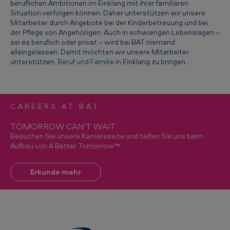
beruflichen Ambitionen im Einklang mit ihrer familiären
t
Situation verfolgen können. Daher unterstützen wir unsere
g
Mitarbeiter durch Angebote bei der Kinderbetreuung und bei
der Pflege von Angehörigen. Auch in schwierigen Lebenslagen –
e
sei es beruflich oder privat – wird bei BAT niemand
alleingelassen. Damit möchten wir unsere Mitarbeiter
b
unterstützen,
Beruf und Familie
in Einklang zu bringen.
e
r
CAREERS AT BAT
TOMORROW CAN'T WAIT
Besuchen Sie unsere Karriereseite und helfen Sie uns beim
Aufbau von A Better Tomorrow™
Erkunde mehr