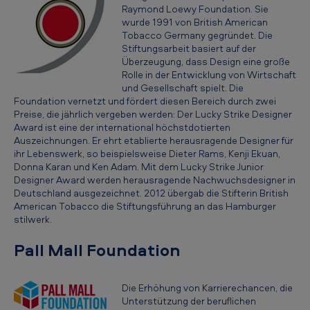
Raymond Loewy Foundation. Sie
t
wurde 1991 von British American
i
Tobacco Germany gegründet. Die
Stiftungsarbeit basiert auf der
v
Überzeugung, dass Design eine große
i
Rolle in der Entwicklung von Wirtschaft
und Gesellschaft spielt. Die
t
Foundation vernetzt und fördert diesen Bereich durch zwei
ä
Preise, die jährlich vergeben werden: Der Lucky Strike Designer
Award ist eine der international höchstdotierten
t
Auszeichnungen. Er ehrt etablierte herausragende Designer für
ihr Lebenswerk, so beispielsweise Dieter Rams, Kenji Ekuan,
e
Donna Karan und Ken Adam. Mit dem Lucky Strike Junior
n
Designer Award werden herausragende Nachwuchsdesigner in
Deutschland ausgezeichnet. 2012 übergab die Stifterin British
American Tobacco die Stiftungsführung an das Hamburger
stilwerk.
Pall Mall Foundation
Die Erhöhung von Karrierechancen, die
Unterstützung der beruflichen