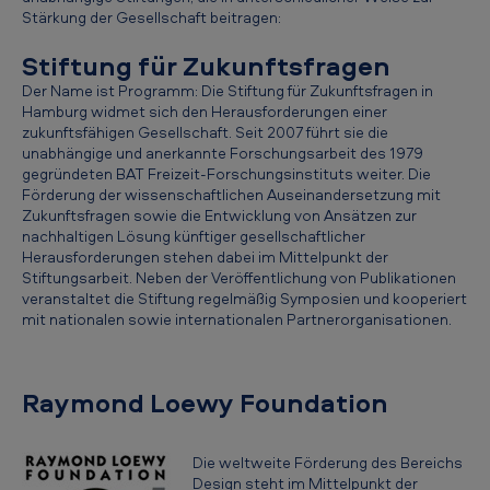
a
Stärkung der Gesellschaft beitragen:
n
Stiftung für Zukunftsfragen
y
Der Name ist Programm: Die Stiftung für Zukunftsfragen in
-
Hamburg widmet sich den Herausforderungen einer
zukunftsfähigen Gesellschaft. Seit 2007 führt sie die
S
unabhängige und anerkannte Forschungsarbeit des 1979
gegründeten BAT Freizeit-Forschungsinstituts weiter. Die
t
Förderung der wissenschaftlichen Auseinandersetzung mit
i
Zukunftsfragen sowie die Entwicklung von Ansätzen zur
nachhaltigen Lösung künftiger gesellschaftlicher
f
Herausforderungen stehen dabei im Mittelpunkt der
t
Stiftungsarbeit. Neben der Veröffentlichung von Publikationen
veranstaltet die Stiftung regelmäßig Symposien und kooperiert
u
mit nationalen sowie internationalen Partnerorganisationen.
n
g
Raymond Loewy Foundation
s
a
Die weltweite Förderung des Bereichs
k
Design steht im Mittelpunkt der