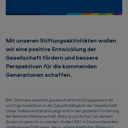
i
c
a
n
T
Mit unseren Stiftungsaktivitäten wollen
o
wir eine positive Entwicklung der
b
Gesellschaft fördern und bessere
a
Perspektiven für die kommenden
c
Generationen schaffen.
c
o
G
BAT Germany versteht gesellschaftliches Engagement als
wichtige Investition in die Zukunftsfähigkeit der Gesellschaft.
e
Unser Selbstverständnis zeigt sich in der gezielten Förderung
r
der Bereiche Wissenschaft, Bildung und Kultur. Um diesem
Anspruch gerecht zu werden, fördert BAT in Deutschland drei
m
unabhängige Stiftungen, die in unterschiedlicher Weise zur